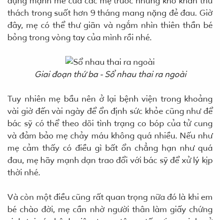
đựng mạnh mẽ của các mẹ trước những khó khăn thử
thách trong suốt hơn 9 tháng mang nặng đẻ đau. Giờ
đây, mẹ có thể thư giãn và ngắm nhìn thiên thần bé
bỏng trong vòng tay của mình rồi nhé.
Giai đoạn thứ ba - Sổ nhau thai ra ngoài
Tuy nhiên mẹ bầu nên ở lại bệnh viện trong khoảng
vài giờ đến vài ngày để ổn định sức khỏe cũng như để
bác sỹ có thể theo dõi tình trạng co bóp của tử cung
và đảm bảo mẹ chảy máu không quá nhiều. Nếu như
mẹ cảm thấy có điều gì bất ổn chẳng hạn như quá
đau, mẹ hãy mạnh dạn trao đổi với bác sỹ để xử lý kịp
thời nhé.
Và còn một điều cũng rất quan trọng nữa đó là khi em
bé chào đời, mẹ cần nhờ người thân làm giấy chứng