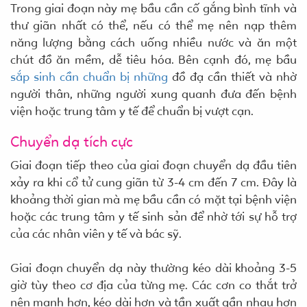
Trong giai đoạn này mẹ bầu cần cố gắng bình tĩnh và
thư giãn nhất có thể, nếu có thể mẹ nên nạp thêm
năng lượng bằng cách uống nhiều nước và ăn một
chút đồ ăn mềm, dễ tiêu hóa. Bên cạnh đó, mẹ bầu
sắp sinh cần chuẩn bị những
đồ đạ cần thiết và nhờ
người thân, những người xung quanh đưa đến bệnh
viện hoặc trung tâm y tế để chuẩn bị vượt cạn.
Chuyển dạ tích cực
Giai đoạn tiếp theo của giai đoạn chuyển dạ đầu tiên
xảy ra khi cổ tử cung giãn từ 3-4 cm đến 7 cm. Đây là
khoảng thời gian mà mẹ bầu cần có mặt tại bệnh viện
hoặc các trung tâm y tế sinh sản để nhờ tới sự hỗ trợ
của các nhân viên y tế và bác sỹ.
Giai đoạn chuyển dạ này thường kéo dài khoảng 3-5
giờ tùy theo cơ địa của từng mẹ. Các cơn co thắt trở
nên mạnh hơn, kéo dài hơn và tần xuất gần nhau hơn