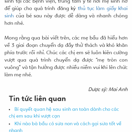
sinh tại các bệnh viện, trung tâm y tế nơi mẹ sinh nở
để giúp cho quá trình đăng ký
thủ tục làm giấy khai
sinh
của bé sau này được dễ dàng và nhanh chóng
hơn nhé.
Mong rằng qua bài viết trên, các mẹ bầu đã hiểu hơn
về 3 giai đoạn chuyển dạ đầy thử thách và khó khăn
phía trước rồi nhỉ. Chúc các chị em sẽ luôn kiên cường
vượt qua quá trình chuyển dạ được “mẹ tròn con
vuông” và tận hưởng được nhiều niềm vui khi lên chức
làm mẹ nhé.
Dược sỹ: Mai Anh
Tin tức liên quan
Bí quyết quan hệ sau sinh an toàn dành cho các
chị em sau khi vượt cạn
Khi nào bà bầu có sữa non và cách gọi sữa tốt về
nhanh