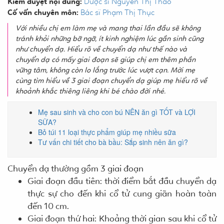
Kiểm duyệt nội dung:
Dược sĩ Nguyễn Thị Thảo
Cố vấn chuyên môn:
Bác sĩ Phạm Thị Thục
Với nhiều chị em làm mẹ và mang thai lần đầu sẽ không
tránh khỏi những bỡ ngỡ, ít kinh nghiệm lúc gần sinh cũng
như chuyển dạ. Hiểu rõ về chuyển dạ như thế nào và
chuyển dạ có mấy giai đoạn sẽ giúp chị em thêm phần
vững tâm, không còn lo lắng trước lúc vượt cạn. Mời mẹ
cùng tìm hiểu về 3 giai đoạn chuyển dạ giúp mẹ hiểu rõ về
khoảnh khắc thiêng liêng khi bé chào đời nhé.
Mẹ sau sinh và cho con bú NÊN ăn gì TỐT và LỢI
SỮA?
Bỏ túi 11 loại thực phẩm giúp mẹ nhiều sữa
Tư vấn chi tiết cho bà bầu: Sắp sinh nên ăn gì?
Chuyển dạ thường gồm 3 giai đoạn
Giai đoạn đầu tiên: thời điểm bắt đầu chuyển dạ
thực sự cho đến khi cổ tử cung giãn hoàn toàn
đến 10 cm.
Giai đoạn thứ hai: Khoảng thời gian sau khi cổ tử