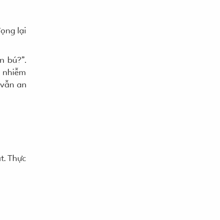
ọng lại
n bú?”.
n nhiễm
 vẫn an
t. Thực