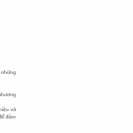
n những
 phương
hiệu và
 để đảm