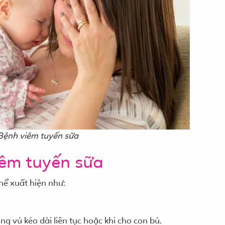
Bệnh viêm tuyến sữa
iêm tuyến sữa
hể xuất hiện như:
g vú kéo dài liên tục hoặc khi cho con bú.