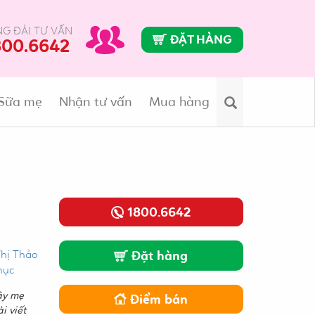
G ĐÀI TƯ VẤN
ĐẶT HÀNG
800.6642
Sữa mẹ
Nhận tư vấn
Mua hàng
Search
1800.6642
Thị Thảo
Đặt hàng
hục
ậy mẹ
Điểm bán
i viết