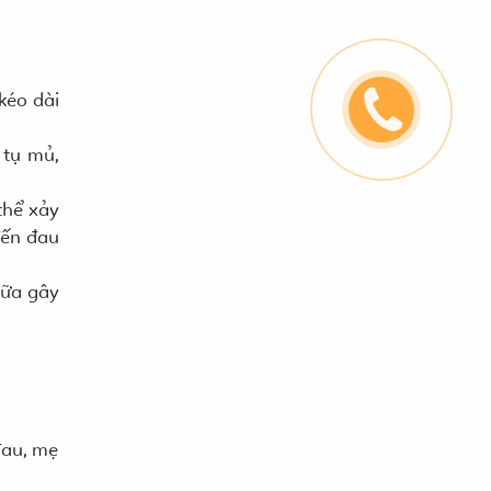
kéo dài
 tụ mủ,
thể xảy
đến đau
hữa gây
đau, mẹ