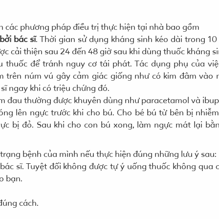
n các phương pháp điều trị thực hiện tại nhà bao gồm
bởi bác sĩ
. Thời gian sử dụng kháng sinh kéo dài trong 10
ợc cải thiện sau 24 đến 48 giờ sau khi dùng thuốc kháng si
ều thuốc để tránh nguy cơ tái phát. Tác dụng phụ của vi
ấm trên núm vú gây cảm giác giống như có kim đâm vào
 sĩ ngay khi có triệu chứng đó.
ảm đau thường được khuyên dùng như paracetamol và ibup
ng lên ngực trước khi cho bú. Cho bé bú từ bên bị nhiễ
ực bị đỏ. Sau khi cho con bú xong, làm ngực mát lại bằ
 trạng bệnh của mình nếu thực hiện đúng những lưu ý sau:
bác sĩ. Tuyệt đối không được tự ý uống thuốc không qua c
o bạn.
đúng cách.