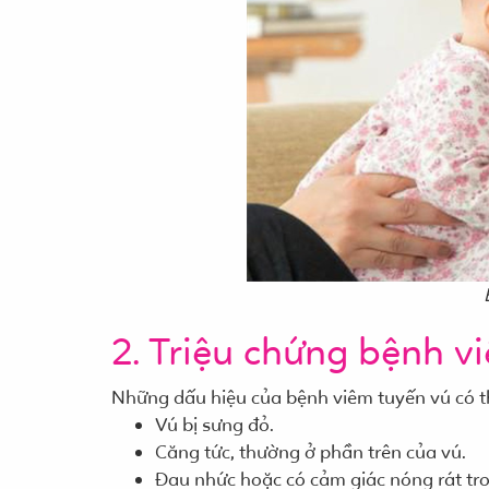
2. Triệu chứng bệnh v
Những dấu hiệu của bệnh viêm tuyến vú có t
Vú bị sưng đỏ.
Căng tức, thường ở phần trên của vú.
Đau nhức hoặc có cảm giác nóng rát tron