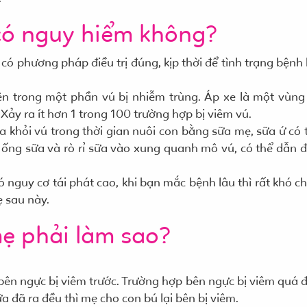
 có nguy hiểm không?
ó phương pháp điều trị đúng, kịp thời để tình trạng bệnh 
ên trong một phần vú bị nhiễm trùng. Áp xe là một vùng
Xảy ra ít hơn 1 trong 100 trường hợp bị viêm vú.
a khỏi vú trong thời gian nuôi con bằng sữa mẹ, sữa ứ có 
ên ống sữa và rò rỉ sữa vào xung quanh mô vú, có thể dẫn 
ó nguy cơ tái phát cao, khi bạn mắc bệnh lâu thì rất khó c
 sau này.
mẹ phải làm sao?
 bên ngực bị viêm trước. Trường hợp bên ngực bị viêm quá 
ữa đã ra đều thì mẹ cho con bú lại bên bị viêm.