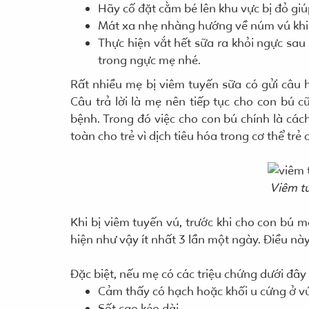
Hãy cố đặt cằm bé lên khu vực bị đỏ giú
Mát xa nhẹ nhàng hướng về núm vú khi
Thực hiện vắt hết sữa ra khỏi ngực sau
trong ngực mẹ nhé.
Rất nhiều mẹ bị viêm tuyến sữa có gửi câu 
Câu trả lời là mẹ nên tiếp tục cho con bú 
bệnh. Trong đó việc cho con bú chính là các
toàn cho trẻ vì dịch tiêu hóa trong cơ thể trẻ
Viêm t
Khi bị viêm tuyến vú, trước khi cho con bú
hiện như vậy ít nhất 3 lần một ngày. Điều này
Đặc biệt, nếu mẹ có các triệu chứng dưới đây
Cảm thấy có hạch hoặc khối u cứng ở v
Sốt cao kéo dài