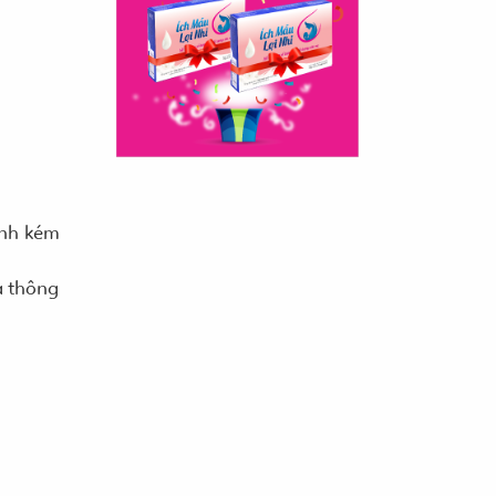
inh kém
a thông