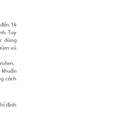
 đến 14
nh. Tuy
ệc dùng
 núm vú
rofen.
m khuẩn
ng cách
hỉ định