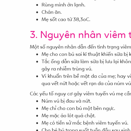
Rùng mình ớn lạnh.
Chán ăn.
Mẹ sốt cao từ 38,3oC.
3. Nguyên nhân viêm t
Một số nguyên nhân dẫn đến tình trạng viê
Mẹ cho con bú sai kĩ thuật khiến sữa bị
Tắc ống dẫn sữa làm sữa bị lưu lại khôn
gây ra nhiễm trùng vú.
Vi khuẩn trên bề mặt da của mẹ; hay v
qua vết nứt hoặc vết rạn da của núm v
Các yếu tố nguy cơ gây viêm tuyến vú mẹ cần
Núm vú bị đau và nứt.
Mẹ chỉ cho con bú một bên ngực.
Mẹ mặc áo lót quá chật.
Mẹ có tiền sử mắc bệnh viêm tuyến vú.
Cho bé bú trong suốt tuần đầu sau sinh