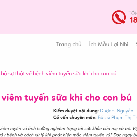
TỔN
1
Trang chủ
Ích Mẫu Lợi Nhi
bộ sự thật về bệnh viêm tuyến sữa khi cho con bú
 viêm tuyến sữa khi cho con bú
Kiểm duyệt nội dung:
Dược sĩ Nguyễn 
Cố vấn chuyên môn:
Bác sĩ Phạm Thị T
 viêm tuyến vú ảnh hưởng nghiêm trọng tới sức khỏe của mẹ và bé. V
gây bệnh và cách xử lý khi phát hiện mắc viêm tuyến vú? Đọc ngay bà