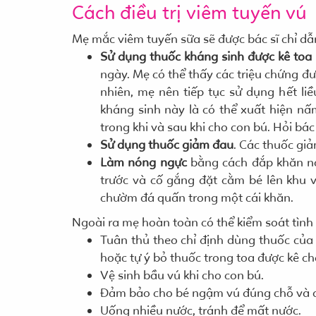
Cách điều trị viêm tuyến vú
Mẹ mắc viêm tuyến sữa sẽ được bác sĩ chỉ dẫ
Sử dụng thuốc kháng sinh được kê toa 
ngày. Mẹ có thể thấy các triệu chứng đư
nhiên, mẹ nên tiếp tục sử dụng hết li
kháng sinh này là có thể xuất hiện n
trong khi và sau khi cho con bú. Hỏi bác
Sử dụng thuốc giảm đau
. Các thuốc gi
Làm nóng ngực
bằng cách đắp khăn nó
trước và cố gắng đặt cằm bé lên khu v
chườm đá quấn trong một cái khăn.
Ngoài ra mẹ hoàn toàn có thể kiểm soát tình
Tuân thủ theo chỉ định dùng thuốc của 
hoặc tự ý bỏ thuốc trong toa được kê ch
Vệ sinh bầu vú khi cho con bú.
Đảm bảo cho bé ngậm vú đúng chỗ và 
Uống nhiều nước, tránh để mất nước.