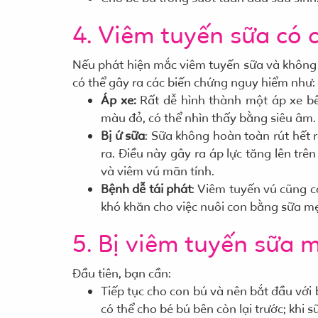
4. Viêm tuyến sữa có
Nếu phát hiện mắc viêm tuyến sữa và không c
có thể gây ra các biến chứng nguy hiểm như:
Áp xe:
Rất dễ hình thành một áp xe b
màu đỏ, có thể nhìn thấy bằng siêu âm. 
Bị ứ sữa
: Sữa không hoàn toàn rút hết r
ra. Điều này gây ra áp lực tăng lên tr
và viêm vú mãn tính.
Bệnh dễ tái phát
: Viêm tuyến vú cũng c
khó khăn cho việc nuôi con bằng sữa mẹ
5. Bị viêm tuyến sữa 
Đầu tiên, bạn cần:
Tiếp tục cho con bú và nên bắt đầu với
có thể cho bé bú bên còn lại trước; khi s