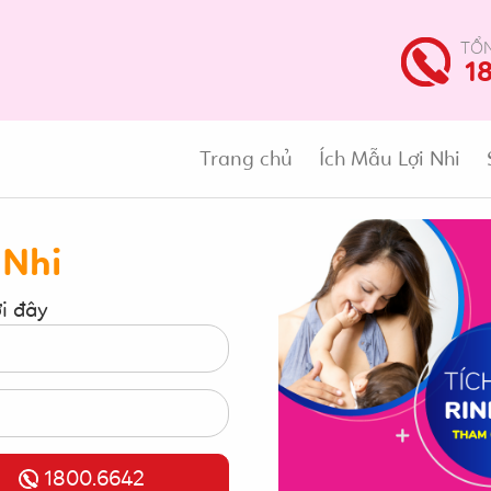
TỔN
1
Trang chủ
Ích Mẫu Lợi Nhi
 Nhi
ới đây
1800.6642