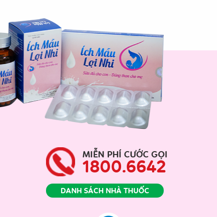
MIỄN PHÍ CƯỚC GỌI
1800.6642
DANH SÁCH NHÀ THUỐC