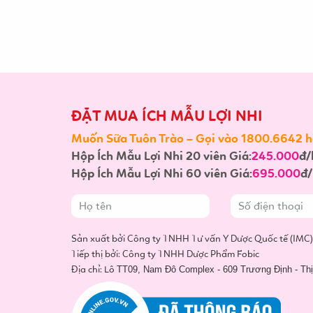
ĐẶT MUA ÍCH MẪU LỢI NHI
Muốn Sữa Tuôn Trào – Gọi vào 1800.6642 ho
Hộp Ích Mẫu Lợi Nhi 20 viên Giá:
245.000
đ/
Hộp Ích Mẫu Lợi Nhi 60 viên Giá:
695.000
đ/
Sản xuất bởi Công ty TNHH Tư vấn Y Dược Quốc tế (IMC)
Tiếp thị bởi: Công ty TNHH Dược Phẩm Fobic
Địa chỉ: Lô
TT09, Nam Đô Complex - 609 Trương Định - Thịn