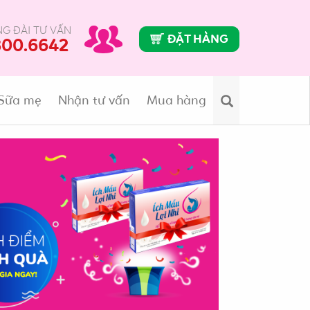
G ĐÀI TƯ VẤN
ĐẶT HÀNG
800.6642
Sữa mẹ
Nhận tư vấn
Mua hàng
Search