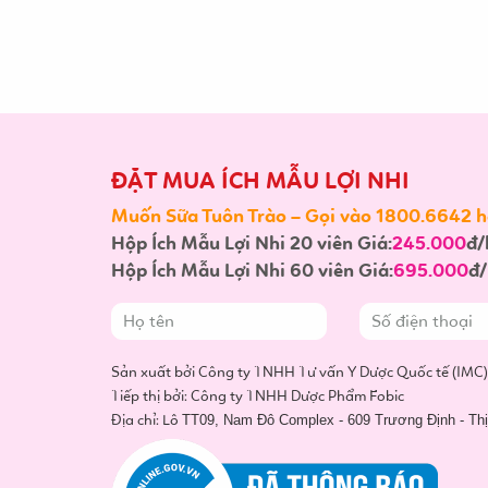
ĐẶT MUA ÍCH MẪU LỢI NHI
Muốn Sữa Tuôn Trào – Gọi vào 1800.6642 ho
Hộp Ích Mẫu Lợi Nhi 20 viên Giá:
245.000
đ/
Hộp Ích Mẫu Lợi Nhi 60 viên Giá:
695.000
đ/
Sản xuất bởi Công ty TNHH Tư vấn Y Dược Quốc tế (IMC)
Tiếp thị bởi: Công ty TNHH Dược Phẩm Fobic
Địa chỉ: Lô
TT09, Nam Đô Complex - 609 Trương Định - Thịn