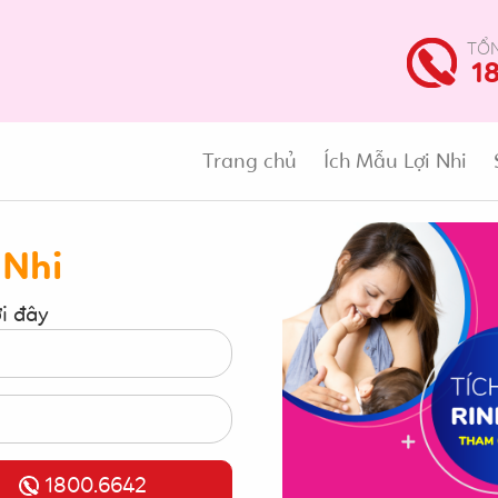
TỔN
1
Trang chủ
Ích Mẫu Lợi Nhi
 Nhi
ới đây
1800.6642