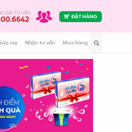
G ĐÀI TƯ VẤN
ĐẶT HÀNG
800.6642
Sữa mẹ
Nhận tư vấn
Mua hàng
Search