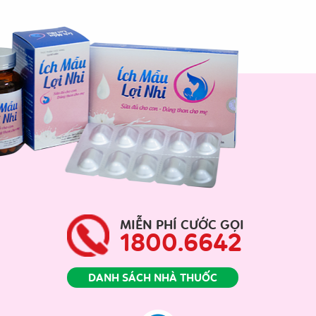
MIỄN PHÍ CƯỚC GỌI
1800.6642
DANH SÁCH NHÀ THUỐC