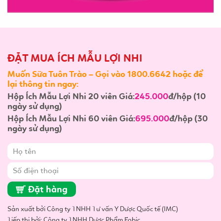
ĐẶT MUA ÍCH MẪU LỢI NHI
Muốn Sữa Tuôn Trào – Gọi vào 1800.6642 hoặc để
lại thông tin ngay:
Hộp Ích Mẫu Lợi Nhi 20 viên Giá:
245.000
đ/hộp (10
ngày sử dụng)
Hộp Ích Mẫu Lợi Nhi 60 viên Giá:
695.000
đ/hộp (30
ngày sử dụng)
Đặt hàng
Sản xuất bởi Công ty TNHH Tư vấn Y Dược Quốc tế (IMC)
Tiếp thị bởi: Công ty TNHH Dược Phẩm Fobic