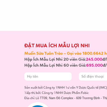
ĐẶT MUA ÍCH MẪU LỢI NHI
Muốn Sữa Tuôn Trào – Gọi vào 1800.6642 ho
Hộp Ích Mẫu Lợi Nhi 20 viên Giá:
245.000
đ/
Hộp Ích Mẫu Lợi Nhi 60 viên Giá:
695.000
đ/
Sản xuất bởi Công ty TNHH Tư vấn Y Dược Quốc tế (IMC)
Tiếp thị bởi: Công ty TNHH Dược Phẩm Fobic
Địa chỉ: Lô
TT09, Nam Đô Complex - 609 Trương Định - Thịn