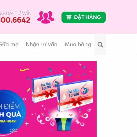
G ĐÀI TƯ VẤN
ĐẶT HÀNG
800.6642
Sữa mẹ
Nhận tư vấn
Mua hàng
Search