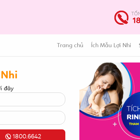
TỔN
1
Trang chủ
Ích Mẫu Lợi Nhi
 Nhi
ới đây
1800.6642