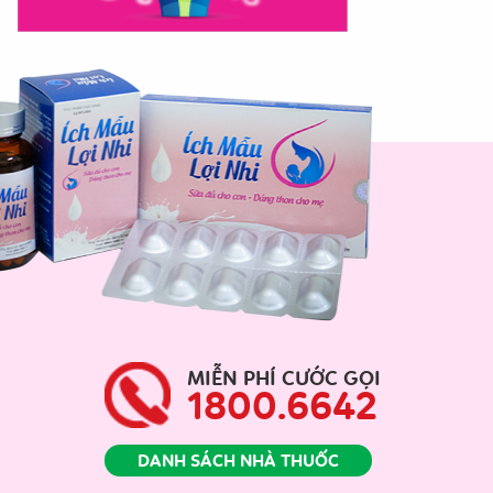
MIỄN PHÍ CƯỚC GỌI
1800.6642
DANH SÁCH NHÀ THUỐC