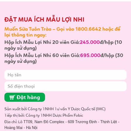
ĐẶT MUA ÍCH MẪU LỢI NHI
Muốn Sữa Tuôn Trào – Gọi vào 1800.6642 hoặc để
lại thông tin ngay:
Hộp Ích Mẫu Lợi Nhi 20 viên Giá:
245.000
đ/hộp (10
ngày sử dụng)
Hộp Ích Mẫu Lợi Nhi 60 viên Giá:
695.000
đ/hộp (30
ngày sử dụng)
Đặt hàng
Sản xuất bởi Công ty TNHH Tư vấn Y Dược Quốc tế (IMC)
Tiếp thị bởi: Công ty TNHH Dược Phẩm Fobic
Địa chỉ: Lô
TT09, Nam Đô Complex - 609 Trương Định - Thịnh Liệt -
Hoàng Mai - Hà Nội