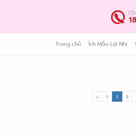
TỔN
1
Trang chủ
Ích Mẫu Lợi Nhi
«
1
2
3