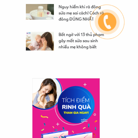
Nguy hiểm khi rã đông
sữa mẹ sai cách! Cách rã
đông ĐÚNG NHẤT
Bất ngờ với 13 thủ phạm
gây mất sữa sau sinh
nhiều mẹ không biết