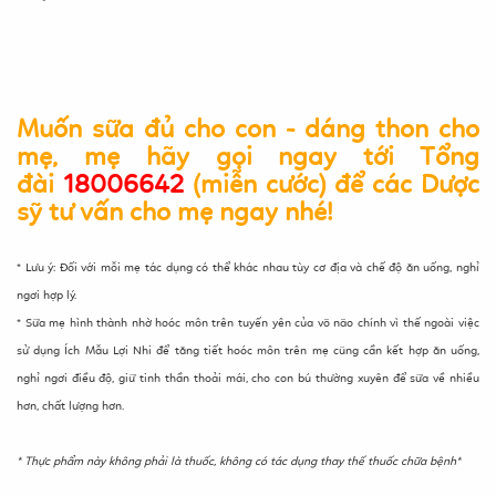
Muốn sữa đủ cho con - dáng thon cho
mẹ, mẹ hãy gọi ngay tới Tổng
đài
18006642
(miễn cước) để các Dược
sỹ tư vấn cho mẹ ngay nhé!
* Lưu ý: Đối với mỗi mẹ tác dụng có thể khác nhau tùy cơ địa và chế độ ăn uống, nghỉ
ngơi hợp lý.
* Sữa mẹ hình thành nhờ hoóc môn trên tuyến yên của võ não chính vì thế ngoài việc
sử dụng Ích Mẫu Lợi Nhi để tăng tiết hoóc môn trên mẹ cũng cần kết hợp ăn uống,
nghỉ ngơi điều độ, giữ tinh thần thoải mái, cho con bú thường xuyên để sữa về nhiều
hơn, chất lượng hơn.
*
Thực phẩm này
không phải là thuốc, không có tác dụng thay thế thuốc chữa bệnh*