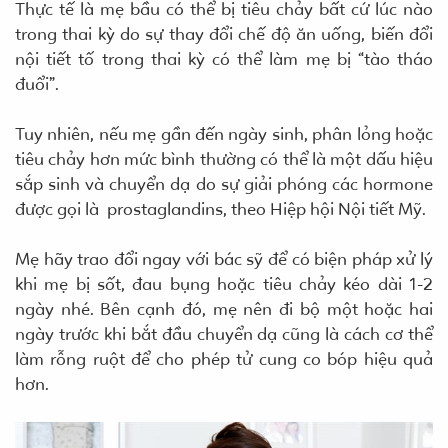
Thực tế là mẹ bầu có thể bị tiêu chảy bất cứ lúc nào
trong thai kỳ do sự thay đổi chế độ ăn uống, biến đổi
nội tiết tố trong thai kỳ có thể làm mẹ bị “tào tháo
đuổi”.
Tuy nhiên, nếu mẹ gần đến ngày sinh, phân lỏng hoặc
tiêu chảy hơn mức bình thường có thể là một dấu hiệu
sắp sinh và chuyển dạ do sự giải phóng các hormone
được gọi là prostaglandins, theo Hiệp hội Nội tiết Mỹ.
Mẹ hãy trao đổi ngay với bác sỹ để có biện pháp xử lý
khi mẹ bị sốt, đau bụng hoặc tiêu chảy kéo dài 1-2
ngày nhé. Bên cạnh đó, mẹ nên đi bộ một hoặc hai
ngày trước khi bắt đầu chuyển dạ cũng là cách cơ thể
làm rỗng ruột để cho phép tử cung co bóp hiệu quả
hơn.