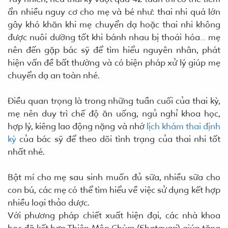
ẩn nhiều nguy cơ cho mẹ và bé như: thai nhi quá lớn
gây khó khăn khi mẹ chuyển dạ hoặc thai nhi không
được nuôi dưỡng tốt khi bánh nhau bị thoái hóa… mẹ
nên đến gặp bác sỹ để tìm hiểu nguyên nhân, phát
hiện vấn đề bất thường và có biện pháp xử lý giúp mẹ
chuyển dạ an toàn nhé.
Điều quan trọng là trong những tuần cuối của thai kỳ,
mẹ nên duy trì chế độ ăn uống, ngủ nghỉ khoa học,
hợp lý, kiêng lao động nặng và nhớ
lịch khám thai định
kỳ
của bác sỹ để theo dõi tình trạng của thai nhi tốt
nhất nhé.
Bật mí cho mẹ sau sinh muốn đủ sữa, nhiều sữa cho
con bú, các mẹ có thể tìm hiểu về việc sử dụng kết hợp
nhiều loại thảo dược.
Với phương pháp chiết xuất hiện đại, các nhà khoa
học đã kết hợp Thiên Môn Chùm (Shatavari) giúp tăng