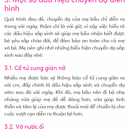
hình
Quá trình đau đẻ, chuyển dạ của mẹ bầu chỉ diễn ra
trong vài ngày, thậm chí là vài giờ, vì vậy việc hiểu rõ
các dấu hiệu sắp sinh sẽ giúp mẹ bầu nhận biết được
bé yêu sắp chào đời, để đảm bảo an toàn cho cả mẹ
và bé. Mẹ nên ghi nhớ những biểu hiện chuyển dạ sắp
sinh sau đây nhé:
3.1. Cổ tử cung giãn nở
Nhiều mẹ được bác sỹ thông báo cổ tử cung giãn ra
vài cm, đấy chính là dấu hiệu sắp sinh và chuyển dạ
sớm sau đó vài ngày. Khi đó, mẹ bầu nên đi bộ nhẹ
nhàng vừa giúp mẹ đẻ dễ dàng hơn, vừa giúp tinh
thần và tâm lý của mẹ được thoải mái để chuẩn bị cho
cuộc vượt cạn diễn ra thuận lợi hơn.
3.2. Vỡ nước ối