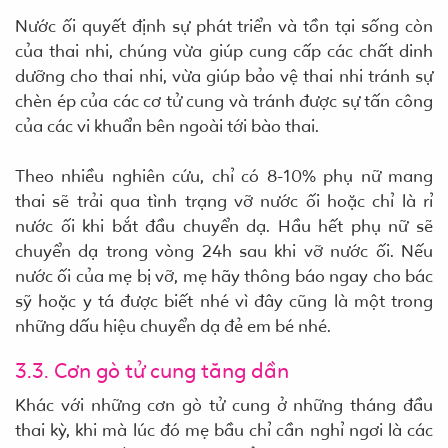
Nước ối quyết định sự phát triển và tồn tại sống còn
của thai nhi, chúng vừa giúp cung cấp các chất dinh
dưỡng cho thai nhi, vừa giúp bảo vệ thai nhi tránh sự
chèn ép của các cơ tử cung và tránh được sự tấn công
của các vi khuẩn bên ngoài tới bào thai.
Theo nhiều nghiên cứu, chỉ có 8-10% phụ nữ mang
thai sẽ trải qua tình trạng vỡ nước ối hoặc chỉ là rỉ
nước ối khi bắt đầu chuyển dạ. Hầu hết phụ nữ sẽ
chuyển dạ trong vòng 24h sau khi vỡ nước ối. Nếu
nước ối của mẹ bị vỡ, mẹ hãy thông báo ngay cho bác
sỹ hoặc y tá được biết nhé vì đây cũng là một trong
những dấu hiệu chuyển dạ đẻ em bé nhé.
3.3. Cơn gò tử cung tăng dần
Khác với những cơn gò tử cung ở những tháng đầu
thai kỳ, khi mà lúc đó mẹ bầu chỉ cần nghỉ ngơi là các