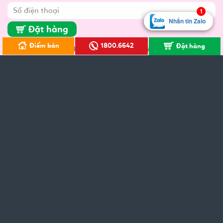
1
Nhắn tin Zalo
Đặt hàng
Điểm bán
1800.6642
Đặt hàng
Sản xuất bởi Công ty TNHH Tư vấn Y Dược Quốc tế (IMC)
Tiếp thị bởi: Công ty TNHH Dược Phẩm Fobic
Địa chỉ: Lô
TT09, Nam Đô Complex - 609 Trương Định - Thịnh Liệt -
Hoàng Mai - Hà Nội
> Chính sách hỗ trợ
> Chính sách bảo mật
>
Chính sách đổi/ trả hàng hoàn tiền
>
Quy định và hình thức thanh toán
>
Chính sách vận chuyển và giao nhận