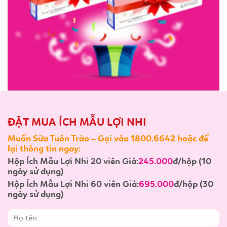
ĐẶT MUA ÍCH MẪU LỢI NHI
Muốn Sữa Tuôn Trào – Gọi vào 1800.6642 hoặc để
lại thông tin ngay:
Hộp Ích Mẫu Lợi Nhi 20 viên Giá:
245.000
đ/hộp (10
ngày sử dụng)
Hộp Ích Mẫu Lợi Nhi 60 viên Giá:
695.000
đ/hộp (30
ngày sử dụng)