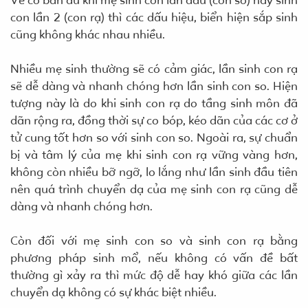
Về cơ bản dù khi mẹ sinh con lần đầu (con so) hay sinh
con lần 2 (con rạ) thì các dấu hiệu, biển hiện sắp sinh
cũng không khác nhau nhiều.
Nhiều mẹ sinh thường sẽ có cảm giác, lần sinh con rạ
sẽ dễ dàng và nhanh chóng hơn lần sinh con so. Hiện
tượng này là do khi sinh con rạ do tầng sinh môn đã
dãn rộng ra, đồng thời sự co bóp, kéo dãn của các cơ ở
tử cung tốt hơn so với sinh con so. Ngoài ra, sự chuẩn
bị và tâm lý của mẹ khi sinh con rạ vững vàng hơn,
không còn nhiều bỡ ngỡ, lo lắng như lần sinh đầu tiên
nên quá trình chuyển dạ của mẹ sinh con rạ cũng dễ
dàng và nhanh chóng hơn.
Còn đối với mẹ sinh con so và sinh con rạ bằng
phương pháp sinh mổ, nếu không có vấn đề bất
thường gì xảy ra thì mức độ dễ hay khó giữa các lần
chuyển dạ không có sự khác biệt nhiều.