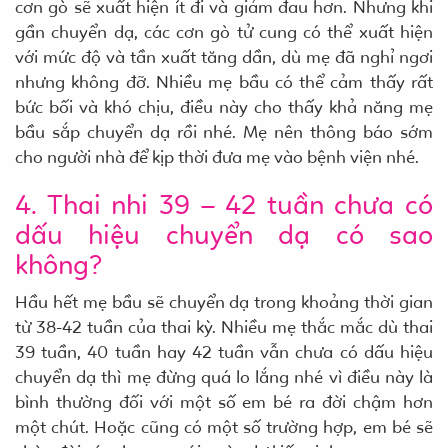
cơn gò sẽ xuất hiện ít đi và giảm đau hơn. Nhưng khi
gần chuyển dạ, các cơn gò tử cung có thể xuất hiện
với mức độ và tần xuất tăng dần, dù mẹ đã nghỉ ngơi
nhưng không đỡ. Nhiều mẹ bầu có thể cảm thấy rất
bức bối và khó chịu, điều này cho thấy khả năng mẹ
bầu sắp chuyển dạ rồi nhé. Mẹ nên thông báo sớm
cho người nhà để kịp thời đưa mẹ vào bệnh viện nhé.
4. Thai nhi 39 – 42 tuần chưa có
dấu hiệu chuyển dạ có sao
không?
Hầu hết mẹ bầu sẽ chuyển dạ trong khoảng thời gian
từ 38-42 tuần của thai kỳ. Nhiều mẹ thắc mắc dù thai
39 tuần, 40 tuần hay 42 tuần vẫn chưa có dấu hiệu
chuyển dạ thì mẹ đừng quá lo lắng nhé vì điều này là
bình thường đối với một số em bé ra đời chậm hơn
một chút. Hoặc cũng có một số trường hợp, em bé sẽ