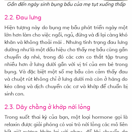
Gần đến ngày sinh bụng bầu của mẹ tụt xuống thấp
2.2. Đau lưng
Hiện tượng này do bụng mẹ bầu phát triển ngày một
lớn hơn làm cho việc ngồi, ngủ, đứng và đi lại càng khó
khăn và không thoải mái . Nhưng tình trạng đau lưng
dường như là một dấu hiệu cho thấy mẹ bầu cũng gần
chuyển dạ nhé, trong đó các cơn co thắt tập trung
nhiều hơn ở lưng dưới gần với vị trí của em bé trong
bụng. Và đặc biệt một số mẹ bầu còn cảm thấy đau
và chuột rút không chỉ ở lưng dưới mà còn ở háng do
kéo căng và dịch chuyển các cơ và khớp để chuẩn bị
sinh con.
2.3. Dây chằng ở khớp nới lỏng
Trong suốt thai kỳ của bạn, một loại hormone gọi là
relaxin được giải phóng có vai trò nới lỏng các mô liên
kết giữ xương khớp lại với nhau, để khi chuyển dạ