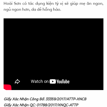
Hoài Sơn có tác dụng kiện tỳ vị sẽ giúp mẹ ăn ngon,
ngủ ngon hơn, da dẻ hồng hào.
Giấy Xác Nhận Công Bố: 33359/2017/ATTP-XNCB
Giấy Xác Nhận QC: 01788/2017/XNQC-ATTP