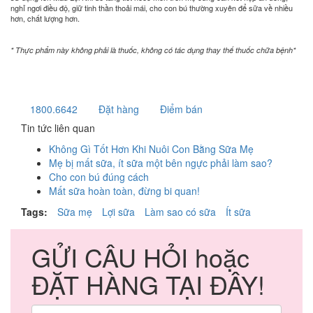
nghỉ ngơi điều độ, giữ tinh thần thoải mái, cho con bú thường xuyên để sữa về nhiều
hơn, chất lượng hơn.
*
Thực phẩm này
không phải là thuốc, không có tác dụng thay thế thuốc chữa bệnh*
1800.6642
Đặt hàng
Điểm bán
Tin tức liên quan
Không Gì Tốt Hơn Khi Nuôi Con Bằng Sữa Mẹ
Mẹ bị mất sữa, ít sữa một bên ngực phải làm sao?
Cho con bú đúng cách
Mất sữa hoàn toàn, đừng bi quan!
Tags:
Sữa mẹ
Lợi sữa
Làm sao có sữa
Ít sữa
GỬI CÂU HỎI hoặc
ĐẶT HÀNG TẠI ĐÂY!