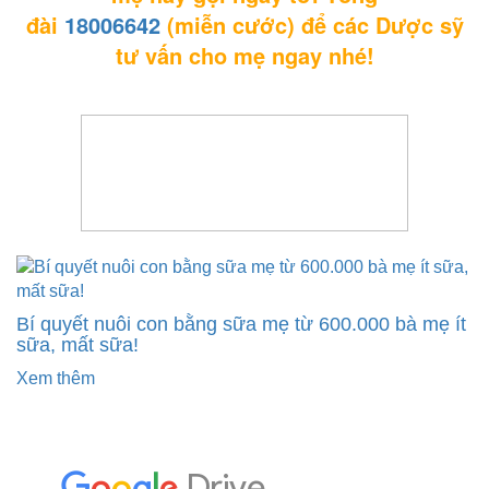
đài
18006642
(miễn cước) để các Dược sỹ
tư vấn cho mẹ ngay nhé!
Bí quyết nuôi con bằng sữa mẹ từ 600.000 bà mẹ ít
sữa, mất sữa!
Xem thêm