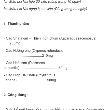
Ích Mẫu Lợi Nhi hộp 20 viên (dùng trong 10 ngày)
Ích Mẫu Lợi Nhi dạng lọ 60 viên (Dùng trong 30 ngày)
1. Thành phần:
- Cao Shatavari – Thiên môn chùm (Asparagus racemosus)
......255mg
- Cao Hương phụ (Cyperus rotundus),
.......................................210mg
- Cao Hoài sơn (Dioscorea
persimilis)........................................50mg
- Cao Diệp Hạ Châu (Phyllanthus
urinaria)...............................50mg
2. Công dụng:
- Giúp bổ ngũ tạng, bổ khí, phục hồi nâng cao sức khỏe sản phụ.