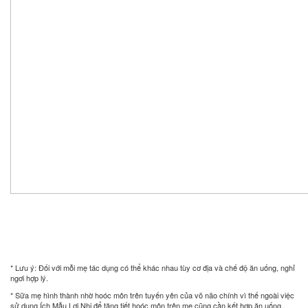
* Lưu ý: Đối với mỗi mẹ tác dụng có thể khác nhau tùy cơ địa và chế độ ăn uống, nghỉ
ngơi hợp lý.
* Sữa mẹ hình thành nhờ hoóc môn trên tuyến yên của võ não chính vì thế ngoài việc
sử dụng Ích Mẫu Lợi Nhi để tăng tiết hoóc môn trên mẹ cũng cần kết hợp ăn uống,