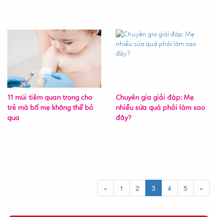
11 mũi tiêm quan trọng cho
Chuyên gia giải đáp: Mẹ
trẻ mà bố mẹ không thể bỏ
nhiều sữa quá phải làm sao
qua
đây?
«
1
2
3
4
5
»